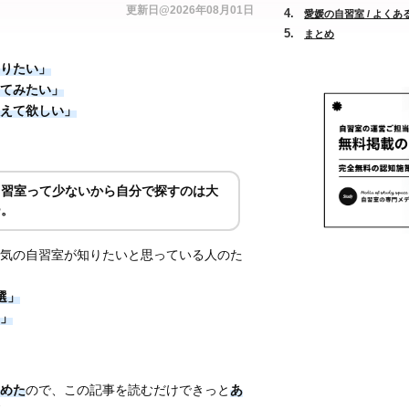
更新日@2026年08月01日
愛媛の自習室 / よくあ
まとめ
りたい」
てみたい」
えて欲しい」
自習室って少ないから自分で探すのは大
ー。
気の自習室が知りたいと思っている人のた
選」
」
めた
ので、この記事を読むだけできっと
あ