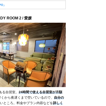
PO」
Y ROOM 2 / 愛媛
媛にある自習室。
24時間で使える自習室が月額
早くから夜遅くまで空いているので、
自分の
いところ。料金やプラン内容などを
詳しく