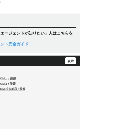
。
職エージェントが知りたい」人はこちらを
ェント完全ガイド
OM１ / 愛媛
M 2 / 愛媛
OM 松大前店 / 愛媛