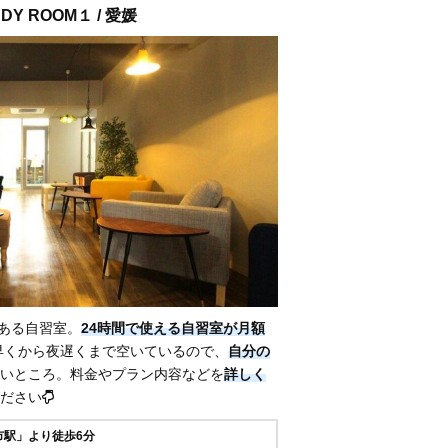
DY ROOM１ / 愛媛
媛にある自習室。
24時間で使える自習室が月額
早くから夜遅くまで空いているので、
自分の
いところ。料金やプラン内容などを
詳しく
ださい
市駅」より徒歩6分