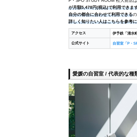
P・SPO STUDY ROOM 松大
が月額5,478円(税込)で利用できま
自分の都合に合わせて利用できる
の
詳しく知りたい人はこちらを参考に
アクセス
伊予鉄「清水
公式サイト
自習室「P・S
愛媛の自習室 / 代表的な種