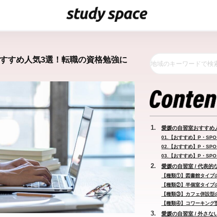
おすすめ人気3選！転職の資格勉強に
愛媛の自習室おすすめ
01.【おすすめ】P・SPO 
02.【おすすめ】P・SPO S
03.【おすすめ】P・SPO 
愛媛の自習室 / 代表的
【種類①】図書館タイプ
【種類②】半個室タイプ
【種類③】カフェ併設型
【種類④】コワーキング
愛媛の自習室 / 外さな