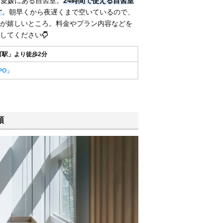
前店は愛媛にある自習室。
24時間で使える自習室
す
。朝早くから夜遅くまで空いているので、
が嬉しいところ。料金やプラン内容などを
してください
町駅」より徒歩2分
PO」
類