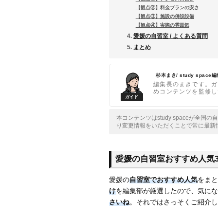
【観点②】料金プランの安さ
【観点③】施設の併設設備
【観点④】実際の雰囲気
愛媛の自習室 / よくある質問
まとめ
杉本まき/ study space
編集長のまきです。ガ
めコンテンツを監修し
本コンテンツはstudy spaceが
り変更情報をいただくことで常に最新
愛媛の自習室おすすめ人気
愛媛の
自習室でおすすめ人気
をまと
け
を編集部が厳選したので、気にな
さいね
。それではさっそくご紹介し