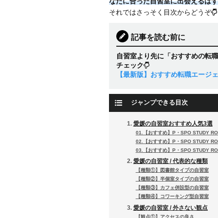
なたに合った自習室に出会えるはず
それではさっそく目次からどうぞ
記事を読む前に
自習室より先に「おすすめの転
チェック
【最新版】おすすめ転職エージ
ジャンプできる目次
愛媛の自習室おすすめ人気3選
01.【おすすめ】P・SPO STUDY RO
02.【おすすめ】P・SPO STUDY ROO
03.【おすすめ】P・SPO STUDY RO
愛媛の自習室 / 代表的な種類
【種類①】図書館タイプの自習室
【種類②】半個室タイプの自習室
【種類③】カフェ併設型の自習室
【種類④】コワーキング型自習室
愛媛の自習室 / 外さない観点
【観点①】アクセスの良さ