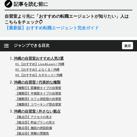
記事を読む前に
自習室より先に「おすすめの転職エージェントが知りたい」人は
こちらをチェック
【最新版】おすすめ転職エージェント完全ガイド
ジャンプできる目次
沖縄の自習室おすすめ人気3選
01.【おすすめ】Live&Learn / 沖縄
02.【おすすめ】よなくる / 沖縄
03.【おすすめ】カギカッコ / 沖縄
沖縄の自習室 / 代表的な種類
【種類①】図書館タイプの自習室
【種類②】半個室タイプの自習室
【種類③】カフェ併設型の自習室
【種類④】コワーキング型自習室
沖縄の自習室 / 外さない観点
【観点①】アクセスの良さ
【観点②】料金プランの安さ
【観点③】施設の併設設備
【観点④】実際の雰囲気