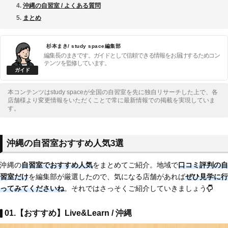
沖縄の自習室 / よくある質問
まとめ
杉本まき/ study space編集部
編集長のまきです。ガイドとして信頼できる情報をお届けするためコン
テンツを監修しています。
本コンテンツはstudy spaceが全国の自習室を先に独自リサーチした上で、各
店舗様より変更情報をいただくことで常に最新情報での掲載を実現していま
す。
沖縄の自習室おすすめ人気3選
沖縄の
自習室でおすすめ人気
をまとめてご紹介。地域で
口コミ評判の自
習室だけ
を編集部が厳選したので、気になる店舗があれば
ぜひ見学に行
ってみてくださいね
。それではさっそくご紹介していきましょう
01.【おすすめ】Live&Learn / 沖縄