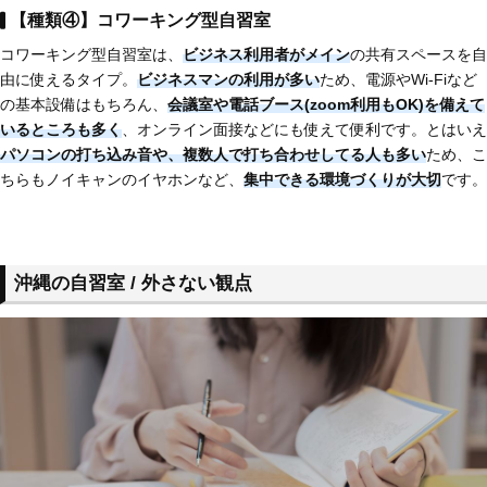
【種類④】コワーキング型自習室
コワーキング型自習室は、
ビジネス利用者がメイン
の共有スペースを自
由に使えるタイプ。
ビジネスマンの利用が多い
ため、電源やWi-Fiなど
の基本設備はもちろん、
会議室や電話ブース(zoom利用もOK)を備えて
いるところも多く
、オンライン面接などにも使えて便利です。とはいえ
パソコンの打ち込み音や、複数人で打ち合わせしてる人も多い
ため、こ
ちらもノイキャンのイヤホンなど、
集中できる環境づくりが大切
です。
沖縄の自習室 / 外さない観点