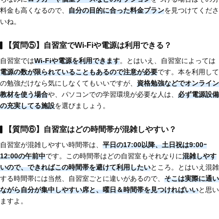
料金も高くなるので、
自分の目的に合った料金プラン
を見つけてくださ
いね。
【質問⑤】自習室でWi-Fiや電源は利用できる？
自習室では
Wi-Fiや電源を利用できます
。とはいえ、自習室によっては
電源の数が限られていることもあるので注意が必要
です。本を利用して
の勉強だけなら気にしなくてもいいですが、
資格勉強などでオンライン
教材を使う場合
や、パソコンでの学習環境が必要な人は、
必ず電源設備
の充実してる施設
を選びましょう。
【質問⑥】自習室はどの時間帯が混雑しやすい？
自習室が混雑しやすい時間帯は、
平日の17:00以降、土日祝は9:00ｰ
12:00の午前中
です。この時間帯はどの自習室もそれなりに
混雑しやす
いので、できればこの時間帯を避けて利用したい
ところ。とはいえ混雑
する時間帯には当然、自習室ごとに違いがあるので、
そこは実際に通い
ながら自分が集中しやすい席と、曜日＆時間帯を見つければいい
と思い
ますよ。