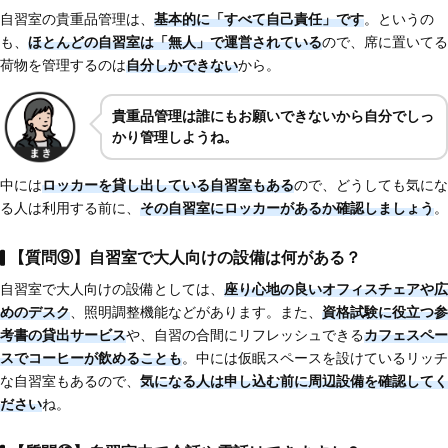
自習室の貴重品管理は、
基本的に「すべて自己責任」です
。というの
も、
ほとんどの自習室は「無人」で運営されている
ので、席に置いてる
荷物を管理するのは
自分しかできない
から。
貴重品管理は誰にもお願いできないから自分でしっ
かり管理しようね。
中には
ロッカーを貸し出している自習室もある
ので、どうしても気にな
る人は利用する前に、
その自習室にロッカーがあるか確認しましょう
。
【質問⑨】自習室で大人向けの設備は何がある？
自習室で大人向けの設備としては、
座り心地の良いオフィスチェアや広
めのデスク
、照明調整機能などがあります。また、
資格試験に役立つ参
考書の貸出サービス
や、自習の合間にリフレッシュできる
カフェスペー
スでコーヒーが飲めることも
。中には仮眠スペースを設けているリッチ
な自習室もあるので、
気になる人は申し込む前に周辺設備を確認してく
ださい
ね。