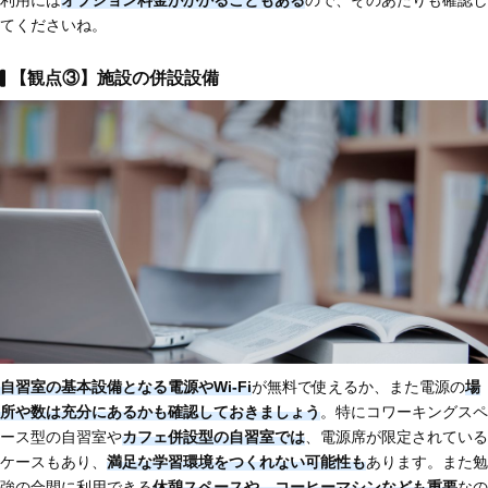
てくださいね。
【観点③】施設の併設設備
自習室の基本設備となる電源やWi-Fi
が無料で使えるか、また電源の
場
所や数は充分にあるかも確認しておきましょう
。特にコワーキングスペ
ース型の自習室や
カフェ併設型の自習室では
、電源席が限定されている
ケースもあり、
満足な学習環境をつくれない可能性も
あります。また勉
強の合間に利用できる
休憩スペースや、コーヒーマシンなども重要
なの