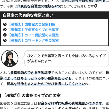
じめに自習室の種類を理解することで、
自分に合った自習室が選べる
は
ず。今回は
代表的な自習室の種類を4つ
にわけてご紹介します
自習室の代表的な種類と違い
【種類①】図書館の自習室利用
【種類②】半個室タイプの自習室
【種類③】カフェ併設型の自習室
【種類④】コワーキング型自習室
ひとことで自習室と言っても今はいろいろなタイプ
があるんだよー。
どれも
資格勉強のできる学習環境
であることに違いはないのですが、
種
類によってはちょっとうるさい種類もあるかも
。それぞれの種類につい
て、
簡単な特徴をまとめたのでぜひ参考にしてください
ね。
【種類①】図書館タイプの自習室
図書館を自習室に使えば
お金をかけずに転職の資格勉強ができます
。空
間としては広めの
オープンスペースに多くの席が並んでいる感じ
。高校