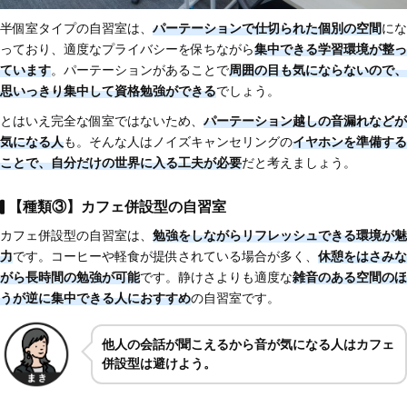
半個室タイプの自習室は、
パーテーションで仕切られた個別の空間
にな
っており、適度なプライバシーを保ちながら
集中できる学習環境が整っ
ています
。パーテーションがあることで
周囲の目も気にならないので、
思いっきり集中して資格勉強ができる
でしょう。
とはいえ完全な個室ではないため、
パーテーション越しの音漏れなどが
気になる人
も。そんな人はノイズキャンセリングの
イヤホンを準備する
ことで、自分だけの世界に入る工夫が必要
だと考えましょう。
【種類③】カフェ併設型の自習室
カフェ併設型の自習室は、
勉強をしながらリフレッシュできる環境が魅
力
です。コーヒーや軽食が提供されている場合が多く、
休憩をはさみな
がら長時間の勉強が可能
です。静けさよりも適度な
雑音のある空間のほ
うが逆に集中できる人におすすめ
の自習室です。
他人の会話が聞こえるから音が気になる人はカフェ
併設型は避けよう。