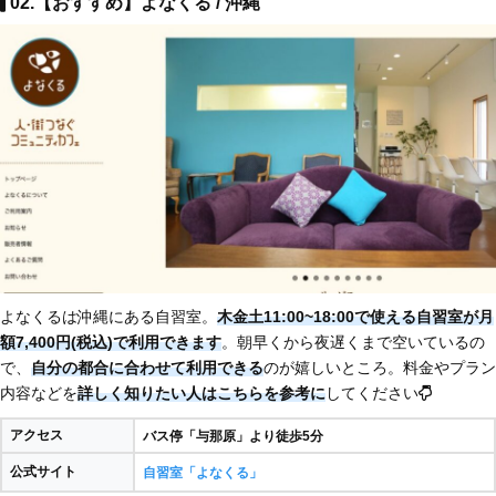
02.【おすすめ】よなくる / 沖縄
よなくるは沖縄にある自習室。
木金土11:00~18:00で使える自習室が月
額7,400円(税込)で利用できます
。朝早くから夜遅くまで空いているの
で、
自分の都合に合わせて利用できる
のが嬉しいところ。料金やプラン
内容などを
詳しく知りたい人はこちらを参考に
してください
アクセス
バス停「与那原」より徒歩5分
公式サイト
自習室「よなくる」