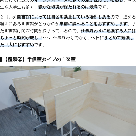
生や大学生も多く、
静かな環境が保たれるのは最高
です。
とはいえ
図書館によっては自習を禁止している場所もある
ので、通える
範囲にある図書館がどうなのか
事前に調べることをおすすめします
。ま
た図書館は閉館時間が決まっているので、
仕事終わりに勉強する人には
ちょっと時間が厳しい
･･･。仕事終わりでなく、休日に
まとめて勉強し
たい人におすすめ
です。
【種類②】半個室タイプの自習室