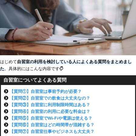
はじめて
自習室の利用を検討している人によくある質問をまとめまし
た
。具体的にはこんな内容です
自習室についてよくある質問
【質問①】自習室は事前予約が必要？
【質問②】自習室での飲食は大丈夫なの？
【質問③】自習室に利用制限時間はある？
【質問④】自習室の利用に必要な料金は？
【質問⑤】自習室でWi-Fiや電源は使える？
【質問⑥】自習室はどの時間帯が混雑する？
【質問⑦】自習室仕事やビジネスも大丈夫？