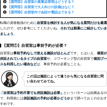
【質問⑧】自習室の貴重品管理はどうする？
【質問⑨】自習室で大人向けの設備はなに？
【質問⑩】自習室内で会話や電話はできる？
転職の資格勉強のために
自習室を検討する人が気になる質問だけを厳選
したので、ぜひ参考にしてくださいね。
それでは順番にご紹介していき
ましょう
。
【質問①】自習室は事前予約が必要？
自習室は
事前予約なしで使える施設がほとんど
です。とはいえ、
個室が
併設されているタイプの自習室
や、コワーキング型の自習室で
個別ブー
スを利用したい場合など
は、事前予約が必要なことも。
この辺は施設によって違うから気になる自習室に問
い合わせてみてね。
「自習室は予約不要でも併設施設は必要」
というパターンは結構あるの
で、利用前には
併設施設の予約が必要かどうか
まで調べておくのがおす
すめです。