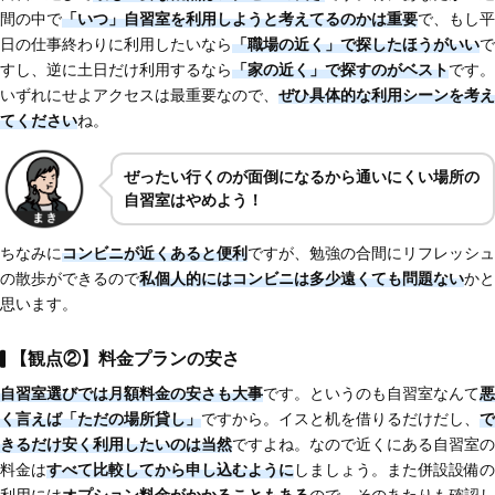
間の中で
「いつ」自習室を利用しようと考えてるのかは重要
で、もし平
日の仕事終わりに利用したいなら
「職場の近く」で探したほうがいい
で
すし、逆に土日だけ利用するなら
「家の近く」で探すのがベスト
です。
いずれにせよアクセスは最重要なので、
ぜひ具体的な利用シーンを考え
てください
ね。
ぜったい行くのが面倒になるから通いにくい場所の
自習室はやめよう！
ちなみに
コンビニが近くあると便利
ですが、勉強の合間にリフレッシュ
の散歩ができるので
私個人的にはコンビニは多少遠くても問題ない
かと
思います。
【観点②】料金プランの安さ
自習室選びでは月額料金の安さも大事
です。というのも自習室なんて
悪
く言えば「ただの場所貸し」
ですから。イスと机を借りるだけだし、
で
きるだけ安く利用したいのは当然
ですよね。なので近くにある自習室の
料金は
すべて比較してから申し込むように
しましょう。また併設設備の
利用には
オプション料金がかかることもある
ので、そのあたりも確認し