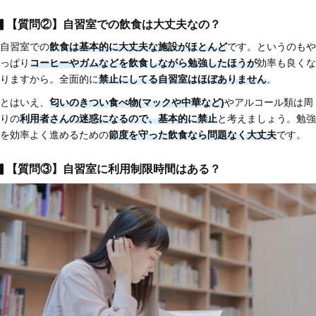
【質問②】自習室での飲食は大丈夫なの？
自習室での
飲食は基本的に大丈夫な施設がほとんど
です。というのもや
っぱり
コーヒーやガムなどを飲食しながら勉強したほうが
効率も良くな
りますから。全面的に
禁止にしてる自習室はほぼありません
。
とはいえ、
匂いのきつい食べ物(マックや中華など)
やアルコール類は周
りの
利用者さんの迷惑になるので、基本的に禁止
と考えましょう。勉強
を効率よく進めるための
節度を守った飲食なら問題なく大丈夫
です。
【質問③】自習室に利用制限時間はある？