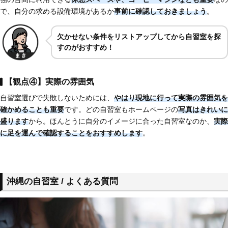
で、自分の求める設備環境があるか
事前に確認しておきましょう
。
欠かせない条件をリストアップしてから自習室を探
すのがおすすめ！
【観点④】実際の雰囲気
自習室選びで失敗しないためには、
やはり現地に行って実際の雰囲気を
確かめることも重要
です。どの自習室もホームページの
写真はきれいに
盛ります
から。ほんとうに自分のイメージに合った自習室なのか、
実際
に足を運んで確認することをおすすめします
。
沖縄の自習室 / よくある質問