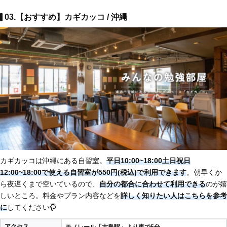
03.【おすすめ】カギカッコ / 沖縄
カギカッコは沖縄にある自習室。
平日10:00~18:00土日祝日
12:00~18:00で使える自習室が550円(税込)で利用できます
。朝早くか
ら夜遅くまで空いているので、
自分の都合に合わせて利用できる
のが嬉
しいところ。料金やプラン内容などを
詳しく知りたい人はこちらを参考
に
してください
アクセス
モノレール「古島駅」より車で5分