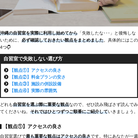
沖縄の自習室を実際に利用し始めてから
「失敗したな･･･」と後悔しな
いために、
必ず確認しておきたい観点をまとめました
。具体的にはこの
4つ
自習室で失敗しない選び方
【観点①】アクセスの良さ
【観点②】料金プランの安さ
【観点③】施設の併設設備
【観点④】実際の雰囲気
どれも
自習室を選ぶ際に重要な観点
なので、ぜひ読み飛ばさず読んでみ
てくださいね。
それではひとつずつご順番にご紹介して
いきましょう。
【観点①】アクセスの良さ
自習室選びで
最も重要な観点はアクセスの良さ
です。特にあなたが一週