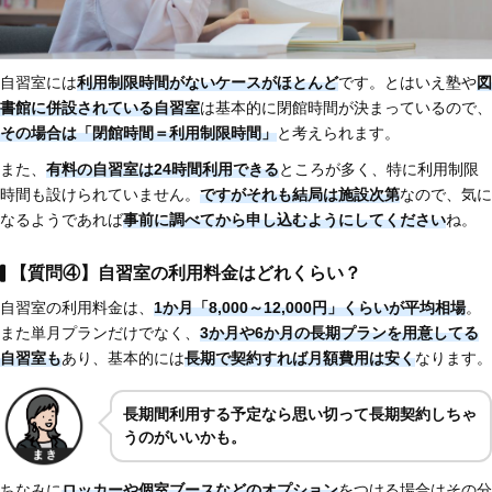
自習室には
利用制限時間がないケースがほとんど
です。とはいえ塾や
図
書館に併設されている自習室
は基本的に閉館時間が決まっているので、
その場合は「閉館時間＝利用制限時間」
と考えられます。
また、
有料の自習室は24時間利用できる
ところが多く、特に利用制限
時間も設けられていません。
ですがそれも結局は施設次第
なので、気に
なるようであれば
事前に調べてから申し込むようにしてください
ね。
【質問④】自習室の利用料金はどれくらい？
自習室の利用料金は、
1か月「8,000～12,000円」くらいが平均相場
。
また単月プランだけでなく、
3か月や6か月の長期プランを用意してる
自習室も
あり、基本的には
長期で契約すれば月額費用は安く
なります。
長期間利用する予定なら思い切って長期契約しちゃ
うのがいいかも。
ちなみに
ロッカーや個室ブースなどのオプション
をつける場合はその分