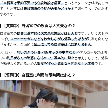
「自習室は予約不要でも併設施設は必要」
というパターンは結構あるの
で、利用前には
併設施設の予約が必要かどうか
まで調べておくのがおす
すめです。
【質問②】自習室での飲食は大丈夫なの？
自習室での
飲食は基本的に大丈夫な施設がほとんど
です。というのもや
っぱり
コーヒーやガムなどを飲食しながら勉強したほうが
効率も良くな
りますから。全面的に
禁止にしてる自習室はほぼありません
。
とはいえ、
匂いのきつい食べ物(マックや中華など)
やアルコール類は周
りの
利用者さんの迷惑になるので、基本的に禁止
と考えましょう。勉強
を効率よく進めるための
節度を守った飲食なら問題なく大丈夫
です。
【質問③】自習室に利用制限時間はある？