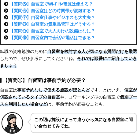
【質問⑤】自習室でWi-Fiや電源は使える？
【質問⑥】自習室はどの時間帯が混雑する？
【質問⑦】自習室仕事やビジネスも大丈夫？
【質問⑧】自習室の貴重品管理はどうする？
【質問⑨】自習室で大人向けの設備はなに？
【質問⑩】自習室内で会話や電話はできる？
転職の資格勉強のために
自習室を検討する人が気になる質問だけを厳選
したので、ぜひ参考にしてくださいね。
それでは順番にご紹介していき
ましょう
。
【質問①】自習室は事前予約が必要？
自習室は
事前予約なしで使える施設がほとんど
です。とはいえ、
個室が
併設されているタイプの自習室
や、コワーキング型の自習室で
個別ブー
スを利用したい場合など
は、事前予約が必要なことも。
この辺は施設によって違うから気になる自習室に問
い合わせてみてね。