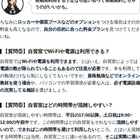
長期間利用する予定なら思い切って長期契約しちゃ
うのがいいかも。
ちなみに
ロッカーや個室ブースなどのオプション
をつける場合はその分
料金も高くなるので、
自分の目的に合った料金プラン
を見つけてくださ
いね。
【質問⑤】自習室でWi-Fiや電源は利用できる？
自習室では
Wi-Fiや電源を利用できます
。とはいえ、自習室によっては
電源の数が限られていることもあるので注意が必要
です。本を利用して
の勉強だけなら気にしなくてもいいですが、
資格勉強などでオンライン
教材を使う場合
や、パソコンでの学習環境が必要な人は、
必ず電源設備
の充実してる施設
を選びましょう。
【質問⑥】自習室はどの時間帯が混雑しやすい？
自習室が混雑しやすい時間帯は、
平日の17:00以降、土日祝は9:00ｰ
12:00の午前中
です。この時間帯はどの自習室もそれなりに
混雑しやす
いので、できればこの時間帯を避けて利用したい
ところ。とはいえ混雑
する時間帯には当然、自習室ごとに違いがあるので、
そこは実際に通い