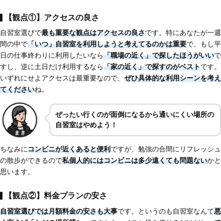
【観点①】アクセスの良さ
自習室選びで
最も重要な観点はアクセスの良さ
です。特にあなたが一週
間の中で
「いつ」自習室を利用しようと考えてるのかは重要
で、もし平
日の仕事終わりに利用したいなら
「職場の近く」で探したほうがいい
で
すし、逆に土日だけ利用するなら
「家の近く」で探すのがベスト
です。
いずれにせよアクセスは最重要なので、
ぜひ具体的な利用シーンを考え
てください
ね。
ぜったい行くのが面倒になるから通いにくい場所の
自習室はやめよう！
ちなみに
コンビニが近くあると便利
ですが、勉強の合間にリフレッシュ
の散歩ができるので
私個人的にはコンビニは多少遠くても問題ない
かと
思います。
【観点②】料金プランの安さ
自習室選びでは月額料金の安さも大事
です。というのも自習室なんて
悪