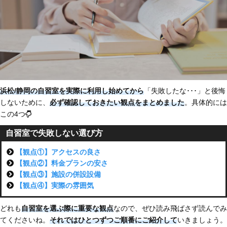
浜松/静岡の自習室を実際に利用し始めてから
「失敗したな･･･」と後悔
しないために、
必ず確認しておきたい観点をまとめました
。具体的には
この4つ
自習室で失敗しない選び方
【観点①】アクセスの良さ
【観点②】料金プランの安さ
【観点③】施設の併設設備
【観点④】実際の雰囲気
どれも
自習室を選ぶ際に重要な観点
なので、ぜひ読み飛ばさず読んでみ
てくださいね。
それではひとつずつご順番にご紹介して
いきましょう。