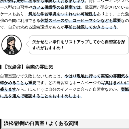
所や数は充分にあるかも確認しておきましょう
。特にコワーキングスペ
ース型の自習室や
カフェ併設型の自習室では
、電源席が限定されている
ケースもあり、
満足な学習環境をつくれない可能性も
あります。また勉
強の合間に利用できる
休憩スペースや、コーヒーマシンなども重要
なの
で、自分の求める設備環境があるか
事前に確認しておきましょう
。
欠かせない条件をリストアップしてから自習室を探
すのがおすすめ！
【観点④】実際の雰囲気
自習室選びで失敗しないためには、
やはり現地に行って実際の雰囲気を
確かめることも重要
です。どの自習室もホームページの
写真はきれいに
盛ります
から。ほんとうに自分のイメージに合った自習室なのか、
実際
に足を運んで確認することをおすすめします
。
浜松/静岡の自習室 / よくある質問