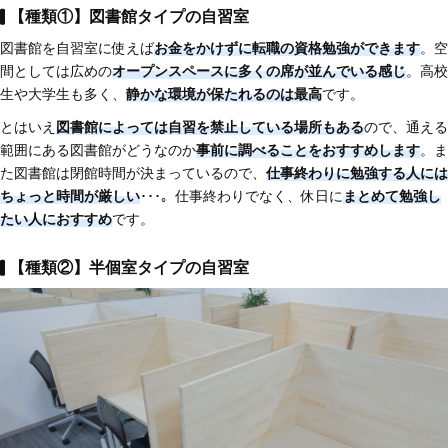
【種類①】図書館タイプの自習室
図書館を自習室に使えば
お金をかけずに転職の資格勉強ができます
。空
間としては広めの
オープンスペースに多くの席が並んでいる感じ
。高校
生や大学生も多く、
静かな環境が保たれるのは最高
です。
とはいえ
図書館によっては自習を禁止している場所もある
ので、通える
範囲にある図書館がどうなのか
事前に調べることをおすすめします
。ま
た図書館は閉館時間が決まっているので、
仕事終わりに勉強する人には
ちょっと時間が厳しい
･･･。仕事終わりでなく、休日に
まとめて勉強し
たい人におすすめ
です。
【種類②】半個室タイプの自習室