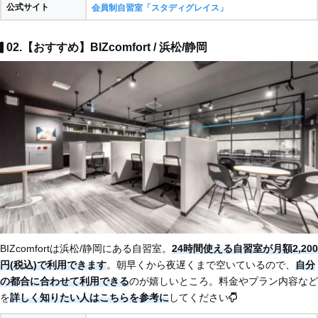
公式サイト
会員制自習室「スタディグレイス」
02.【おすすめ】BIZcomfort / 浜松/静岡
BIZcomfortは浜松/静岡にある自習室。
24時間使える自習室が月額2,200
円(税込)で利用できます
。朝早くから夜遅くまで空いているので、
自分
の都合に合わせて利用できる
のが嬉しいところ。料金やプラン内容など
を
詳しく知りたい人はこちらを参考に
してください