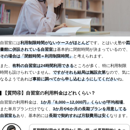
自習室には
利用制限時間がないケースがほとんど
です。とはいえ塾や
図
書館に併設されている自習室
は基本的に閉館時間が決まっているので、
その場合は「閉館時間＝利用制限時間」
と考えられます。
また、
有料の自習室は24時間利用できる
ところが多く、特に利用制限
時間も設けられていません。
ですがそれも結局は施設次第
なので、気に
なるようであれば
事前に調べてから申し込むようにしてください
ね。
【質問④】自習室の利用料金はどれくらい？
自習室の利用料金は、
1か月「8,000～12,000円」くらいが平均相場
。
また単月プランだけでなく、
3か月や6か月の長期プランを用意してる
自習室も
あり、基本的には
長期で契約すれば月額費用は安く
なります。