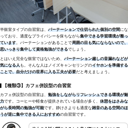
半個室タイプの自習室は、
パーテーションで仕切られた個別の空間
にな
っており、適度なプライバシーを保ちながら
集中できる学習環境が整っ
ています
。パーテーションがあることで
周囲の目も気にならないので、
思いっきり集中して資格勉強ができる
でしょう。
とはいえ完全な個室ではないため、
パーテーション越しの音漏れなどが
気になる人
も。そんな人はノイズキャンセリングの
イヤホンを準備する
ことで、自分だけの世界に入る工夫が必要
だと考えましょう。
【種類③】カフェ併設型の自習室
カフェ併設型の自習室は、
勉強をしながらリフレッシュできる環境が魅
力
です。コーヒーや軽食が提供されている場合が多く、
休憩をはさみな
がら長時間の勉強が可能
です。静けさよりも適度な
雑音のある空間のほ
うが逆に集中できる人におすすめ
の自習室です。