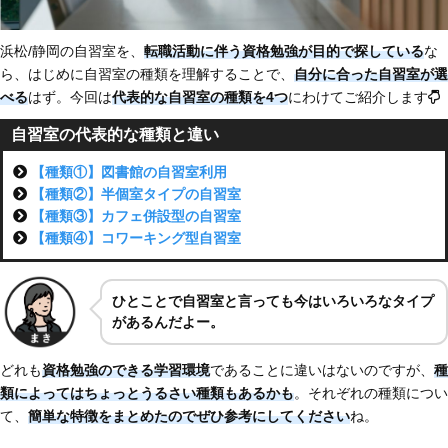
浜松/静岡の自習室を、
転職活動に伴う資格勉強が目的で探している
な
ら、はじめに自習室の種類を理解することで、
自分に合った自習室が選
べる
はず。今回は
代表的な自習室の種類を4つ
にわけてご紹介します
自習室の代表的な種類と違い
【種類①】図書館の自習室利用
【種類②】半個室タイプの自習室
【種類③】カフェ併設型の自習室
【種類④】コワーキング型自習室
ひとことで自習室と言っても今はいろいろなタイプ
があるんだよー。
どれも
資格勉強のできる学習環境
であることに違いはないのですが、
種
類によってはちょっとうるさい種類もあるかも
。それぞれの種類につい
て、
簡単な特徴をまとめたのでぜひ参考にしてください
ね。