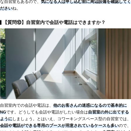
な自習室もあるので、
気になる人は申し込む前に周辺設備を確認してく
ださい
ね。
【質問⑩】自習室内で会話や電話はできますか
？
自習室内での会話や電話は、
他のお客さんの迷惑になるので基本的に
NG
です。どうしても会話や電話がしたい場合は
自習室の外に出てする
ように
しましょう。とはいえ、コワーキングスペース型の自習室では、
会話や電話ができる専用のブースが用意されているケースも多い
ので、