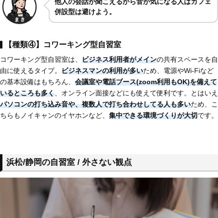
他人の会話が聞こえるから音が気になる人はカフェ
併設型は避けよう。
【種類④】コワーキング型自習室
コワーキング型自習室は、
ビジネス利用者がメイン
の共有スペースを自
由に使えるタイプ。
ビジネスマンの利用が多い
ため、電源やWi-Fiなど
の基本設備はもちろん、
会議室や電話ブース(zoom利用もOK)を備えて
いるところも多く
、オンライン面接などにも使えて便利です。とはいえ
パソコンの打ち込み音や、複数人で打ち合わせしてる人も多い
ため、こ
ちらもノイキャンのイヤホンなど、
集中できる環境づくりが大切
です。
浜松/静岡の自習室 / 外さない観点