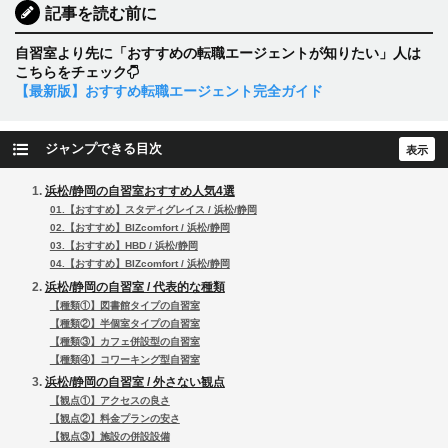
記事を読む前に
自習室より先に「おすすめの転職エージェントが知りたい」人は
こちらをチェック
【最新版】おすすめ転職エージェント完全ガイド
ジャンプできる目次
浜松/静岡の自習室おすすめ人気4選
01.【おすすめ】スタディグレイス / 浜松/静岡
02.【おすすめ】BIZcomfort / 浜松/静岡
03.【おすすめ】HBD / 浜松/静岡
04.【おすすめ】BIZcomfort / 浜松/静岡
浜松/静岡の自習室 / 代表的な種類
【種類①】図書館タイプの自習室
【種類②】半個室タイプの自習室
【種類③】カフェ併設型の自習室
【種類④】コワーキング型自習室
浜松/静岡の自習室 / 外さない観点
【観点①】アクセスの良さ
【観点②】料金プランの安さ
【観点③】施設の併設設備