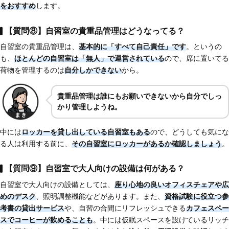
をおすすめ
します。
【質問⑧】自習室の貴重品管理はどうなってる？
自習室の貴重品管理は、
基本的に「すべて自己責任」です
。というの
も、
ほとんどの自習室は「無人」で運営されている
ので、席に置いてる
荷物を管理するのは
自分しかできない
から。
貴重品管理は誰にもお願いできないから自分でしっ
かり管理しようね。
中には
ロッカーを貸し出している自習室もある
ので、どうしても気にな
る人は利用する前に、
その自習室にロッカーがあるか確認しましょう
。
【質問⑨】自習室で大人向けの設備は何がある？
自習室で大人向けの設備としては、
座り心地の良いオフィスチェアや広
めのデスク
、照明調整機能などがあります。また、
資格試験に役立つ参
考書の貸出サービス
や、自習の合間にリフレッシュできる
カフェスペー
スでコーヒーが飲めることも
。中には仮眠スペースを設けているリッチ