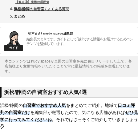
【観点④】実際の雰囲気
浜松/静岡の自習室 / よくある質問
まとめ
杉本まき/ study space編集部
編集長のまきです。ガイドとして信頼できる情報をお届けするためコン
テンツを監修しています。
本コンテンツはstudy spaceが全国の自習室を先に独自リサーチした上で、各
店舗様より変更情報をいただくことで常に最新情報での掲載を実現していま
す。
浜松/静岡の自習室おすすめ人気4選
浜松/静岡の
自習室でおすすめ人気
をまとめてご紹介。地域で
口コミ評
判の自習室だけ
を編集部が厳選したので、気になる店舗があれば
ぜひ見
学に行ってみてくださいね
。それではさっそくご紹介していきましょう