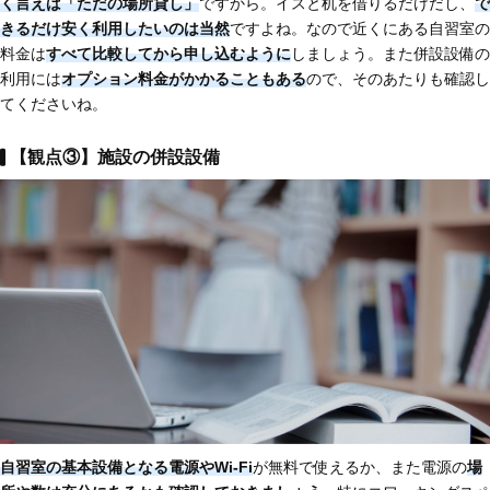
く言えば「ただの場所貸し」
ですから。イスと机を借りるだけだし、
で
きるだけ安く利用したいのは当然
ですよね。なので近くにある自習室の
料金は
すべて比較してから申し込むように
しましょう。また併設設備の
利用には
オプション料金がかかることもある
ので、そのあたりも確認し
てくださいね。
【観点③】施設の併設設備
自習室の基本設備となる電源やWi-Fi
が無料で使えるか、また電源の
場