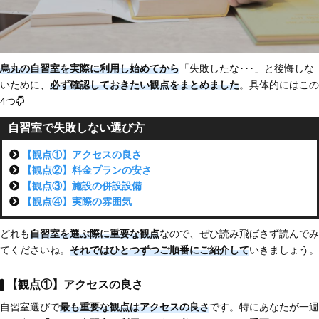
烏丸の自習室を実際に利用し始めてから
「失敗したな･･･」と後悔しな
いために、
必ず確認しておきたい観点をまとめました
。具体的にはこの
4つ
自習室で失敗しない選び方
【観点①】アクセスの良さ
【観点②】料金プランの安さ
【観点③】施設の併設設備
【観点④】実際の雰囲気
どれも
自習室を選ぶ際に重要な観点
なので、ぜひ読み飛ばさず読んでみ
てくださいね。
それではひとつずつご順番にご紹介して
いきましょう。
【観点①】アクセスの良さ
自習室選びで
最も重要な観点はアクセスの良さ
です。特にあなたが一週