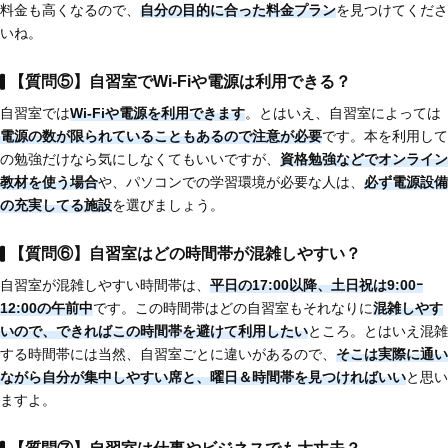
料金も高くなるので、
自分の目的に合った料金プラン
を見つけてくださ
いね。
【質問⑤】自習室でWi-Fiや電源は利用できる？
自習室では
Wi-Fiや電源を利用できます
。とはいえ、自習室によっては
電源の数が限られていることもあるので注意が必要
です。本を利用して
の勉強だけなら気にしなくてもいいですが、
資格勉強などでオンライン
教材を使う場合
や、パソコンでの学習環境が必要な人は、
必ず電源設備
の充実してる施設
を選びましょう。
【質問⑥】自習室はどの時間帯が混雑しやすい？
自習室が混雑しやすい時間帯は、
平日の17:00以降、土日祝は9:00ｰ
12:00の午前中
です。この時間帯はどの自習室もそれなりに
混雑しやす
いので、できればこの時間帯を避けて利用したい
ところ。とはいえ混雑
する時間帯には当然、自習室ごとに違いがあるので、
そこは実際に通い
ながら自分が集中しやすい席と、曜日＆時間帯を見つければいい
と思い
ますよ。