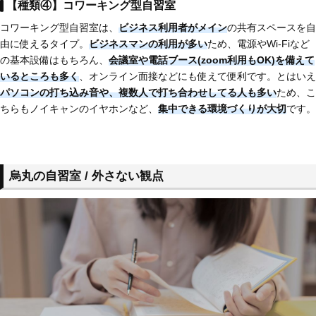
【種類④】コワーキング型自習室
コワーキング型自習室は、
ビジネス利用者がメイン
の共有スペースを自
由に使えるタイプ。
ビジネスマンの利用が多い
ため、電源やWi-Fiなど
の基本設備はもちろん、
会議室や電話ブース(zoom利用もOK)を備えて
いるところも多く
、オンライン面接などにも使えて便利です。とはいえ
パソコンの打ち込み音や、複数人で打ち合わせしてる人も多い
ため、こ
ちらもノイキャンのイヤホンなど、
集中できる環境づくりが大切
です。
烏丸の自習室 / 外さない観点