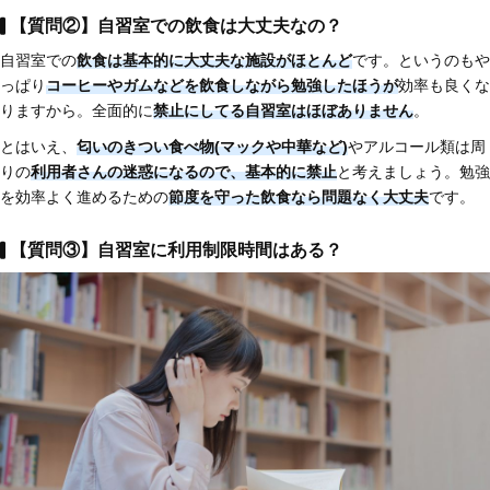
【質問②】自習室での飲食は大丈夫なの？
自習室での
飲食は基本的に大丈夫な施設がほとんど
です。というのもや
っぱり
コーヒーやガムなどを飲食しながら勉強したほうが
効率も良くな
りますから。全面的に
禁止にしてる自習室はほぼありません
。
とはいえ、
匂いのきつい食べ物(マックや中華など)
やアルコール類は周
りの
利用者さんの迷惑になるので、基本的に禁止
と考えましょう。勉強
を効率よく進めるための
節度を守った飲食なら問題なく大丈夫
です。
【質問③】自習室に利用制限時間はある？