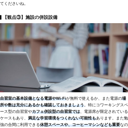
てくださいね。
【観点③】施設の併設設備
自習室の基本設備となる電源やWi-Fi
が無料で使えるか、また電源の
場
所や数は充分にあるかも確認しておきましょう
。特にコワーキングスペ
ース型の自習室や
カフェ併設型の自習室では
、電源席が限定されている
ケースもあり、
満足な学習環境をつくれない可能性も
あります。また勉
強の合間に利用できる
休憩スペースや、コーヒーマシンなども重要
なの