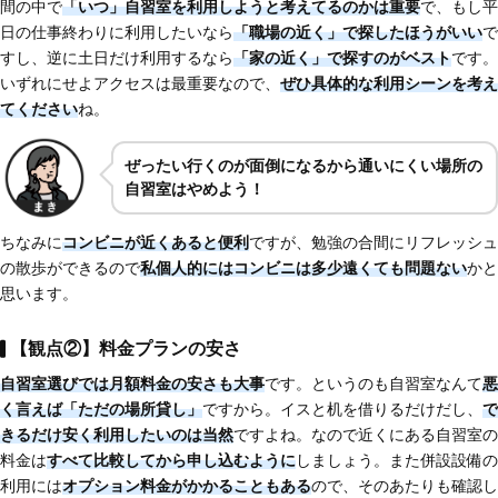
間の中で
「いつ」自習室を利用しようと考えてるのかは重要
で、もし平
日の仕事終わりに利用したいなら
「職場の近く」で探したほうがいい
で
すし、逆に土日だけ利用するなら
「家の近く」で探すのがベスト
です。
いずれにせよアクセスは最重要なので、
ぜひ具体的な利用シーンを考え
てください
ね。
ぜったい行くのが面倒になるから通いにくい場所の
自習室はやめよう！
ちなみに
コンビニが近くあると便利
ですが、勉強の合間にリフレッシュ
の散歩ができるので
私個人的にはコンビニは多少遠くても問題ない
かと
思います。
【観点②】料金プランの安さ
自習室選びでは月額料金の安さも大事
です。というのも自習室なんて
悪
く言えば「ただの場所貸し」
ですから。イスと机を借りるだけだし、
で
きるだけ安く利用したいのは当然
ですよね。なので近くにある自習室の
料金は
すべて比較してから申し込むように
しましょう。また併設設備の
利用には
オプション料金がかかることもある
ので、そのあたりも確認し