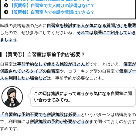
【質問⑨】自習室で大人向けの設備はなに？
【質問⑩】自習室内で会話や電話はできる？
転職の資格勉強のために
自習室を検討する人が気になる質問だけを厳選
したので、ぜひ参考にしてくださいね。
それでは順番にご紹介していき
ましょう
。
【質問①】自習室は事前予約が必要？
自習室は
事前予約なしで使える施設がほとんど
です。とはいえ、
個室が
併設されているタイプの自習室
や、コワーキング型の自習室で
個別ブー
スを利用したい場合など
は、事前予約が必要なことも。
この辺は施設によって違うから気になる自習室に問
い合わせてみてね。
「自習室は予約不要でも併設施設は必要」
というパターンは結構あるの
で、利用前には
併設施設の予約が必要かどうか
まで調べておくのがおす
すめです。