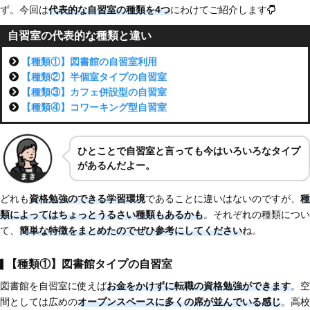
ず。今回は
代表的な自習室の種類を4つ
にわけてご紹介します
自習室の代表的な種類と違い
【種類①】図書館の自習室利用
【種類②】半個室タイプの自習室
【種類③】カフェ併設型の自習室
【種類④】コワーキング型自習室
ひとことで自習室と言っても今はいろいろなタイプ
があるんだよー。
どれも
資格勉強のできる学習環境
であることに違いはないのですが、
種
類によってはちょっとうるさい種類もあるかも
。それぞれの種類につい
て、
簡単な特徴をまとめたのでぜひ参考にしてください
ね。
【種類①】図書館タイプの自習室
図書館を自習室に使えば
お金をかけずに転職の資格勉強ができます
。空
間としては広めの
オープンスペースに多くの席が並んでいる感じ
。高校