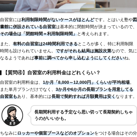
自習室には
利用制限時間がないケースがほとんど
です。とはいえ塾や
図
書館に併設されている自習室
は基本的に閉館時間が決まっているので、
その場合は「閉館時間＝利用制限時間」
と考えられます。
また、
有料の自習室は24時間利用できる
ところが多く、特に利用制限
時間も設けられていません。
ですがそれも結局は施設次第
なので、気に
なるようであれば
事前に調べてから申し込むようにしてください
ね。
【質問④】自習室の利用料金はどれくらい？
自習室の利用料金は、
1か月「8,000～12,000円」くらいが平均相場
。
また単月プランだけでなく、
3か月や6か月の長期プランを用意してる
自習室も
あり、基本的には
長期で契約すれば月額費用は安く
なります。
長期間利用する予定なら思い切って長期契約しちゃ
うのがいいかも。
ちなみに
ロッカーや個室ブースなどのオプション
をつける場合はその分