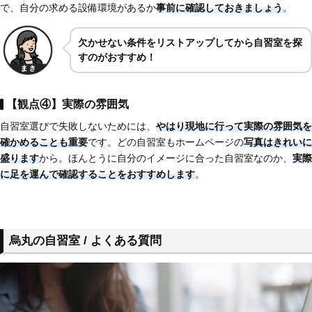
で、自分の求める設備環境があるか
事前に確認しておきましょう
。
欠かせない条件をリストアップしてから自習室を探
すのがおすすめ！
【観点④】実際の雰囲気
自習室選びで失敗しないためには、
やはり現地に行って実際の雰囲気を
確かめることも重要
です。どの自習室もホームページの
写真はきれいに
盛ります
から。ほんとうに自分のイメージに合った自習室なのか、
実際
に足を運んで確認することをおすすめします
。
烏丸の自習室 / よくある質問