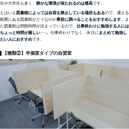
生や大学生も多く、
静かな環境が保たれるのは最高
です。
とはいえ
図書館によっては自習を禁止している場所もある
ので、通える
範囲にある図書館がどうなのか
事前に調べることをおすすめします
。ま
た図書館は閉館時間が決まっているので、
仕事終わりに勉強する人には
ちょっと時間が厳しい
･･･。仕事終わりでなく、休日に
まとめて勉強し
たい人におすすめ
です。
【種類②】半個室タイプの自習室