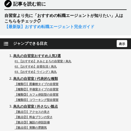
記事を読む前に
自習室より先に「おすすめの転職エージェントが知りたい」人は
こちらをチェック
【最新版】おすすめ転職エージェント完全ガイド
ジャンプできる目次
烏丸の自習室おすすめ人気3選
01.【おすすめ】きみとまろの自習室 / 烏丸
02.【おすすめ】自習生活 / 烏丸
03.【おすすめ】ウイング / 烏丸
烏丸の自習室 / 代表的な種類
【種類①】図書館タイプの自習室
【種類②】半個室タイプの自習室
【種類③】カフェ併設型の自習室
【種類④】コワーキング型自習室
烏丸の自習室 / 外さない観点
【観点①】アクセスの良さ
【観点②】料金プランの安さ
【観点③】施設の併設設備
【観点④】実際の雰囲気