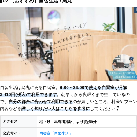
02.【おすすめ】自習生活 / 烏丸
自習生活は烏丸にある自習室。
6:00～23:00で使える自習室が月額
3,410円(税込)で利用できます
。朝早くから夜遅くまで空いているの
で、
自分の都合に合わせて利用できる
のが嬉しいところ。料金やプラン
内容などを
詳しく知りたい人はこちらを参考に
してください
アクセス
地下鉄「烏丸御池駅」より徒歩5分
公式サイト
自習室「自習生活」