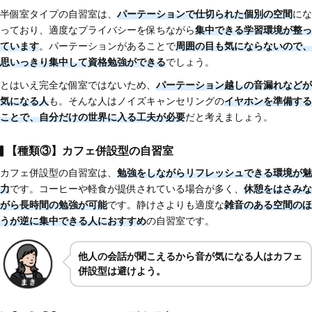
半個室タイプの自習室は、
パーテーションで仕切られた個別の空間
にな
っており、適度なプライバシーを保ちながら
集中できる学習環境が整っ
ています
。パーテーションがあることで
周囲の目も気にならないので、
思いっきり集中して資格勉強ができる
でしょう。
とはいえ完全な個室ではないため、
パーテーション越しの音漏れなどが
気になる人
も。そんな人はノイズキャンセリングの
イヤホンを準備する
ことで、自分だけの世界に入る工夫が必要
だと考えましょう。
【種類③】カフェ併設型の自習室
カフェ併設型の自習室は、
勉強をしながらリフレッシュできる環境が魅
力
です。コーヒーや軽食が提供されている場合が多く、
休憩をはさみな
がら長時間の勉強が可能
です。静けさよりも適度な
雑音のある空間のほ
うが逆に集中できる人におすすめ
の自習室です。
他人の会話が聞こえるから音が気になる人はカフェ
併設型は避けよう。