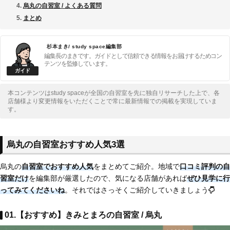
烏丸の自習室 / よくある質問
まとめ
杉本まき/ study space編集部
編集長のまきです。ガイドとして信頼できる情報をお届けするためコン
テンツを監修しています。
本コンテンツはstudy spaceが全国の自習室を先に独自リサーチした上で、各
店舗様より変更情報をいただくことで常に最新情報での掲載を実現していま
す。
烏丸の自習室おすすめ人気3選
烏丸の
自習室でおすすめ人気
をまとめてご紹介。地域で
口コミ評判の自
習室だけ
を編集部が厳選したので、気になる店舗があれば
ぜひ見学に行
ってみてくださいね
。それではさっそくご紹介していきましょう
01.【おすすめ】きみとまろの自習室 / 烏丸