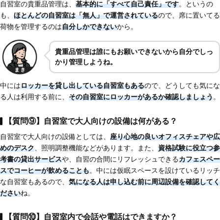
自習室の貴重品管理は、
基本的に「すべて自己責任」です
。というの
も、
ほとんどの自習室は「無人」で運営されている
ので、席に置いてる
荷物を管理するのは
自分しかできない
から。
貴重品管理は誰にもお願いできないから自分でしっ
かり管理しようね。
中には
ロッカーを貸し出している自習室もある
ので、どうしても気にな
る人は利用する前に、
その自習室にロッカーがあるか確認しましょう
。
【質問⑨】自習室で大人向けの設備は何がある？
自習室で大人向けの設備としては、
座り心地の良いオフィスチェアや広
めのデスク
、照明調整機能などがあります。また、
資格試験に役立つ参
考書の貸出サービス
や、自習の合間にリフレッシュできる
カフェスペー
スでコーヒーが飲めることも
。中には仮眠スペースを設けているリッチ
な自習室もあるので、
気になる人は申し込む前に周辺設備を確認してく
ださい
ね。
【質問⑩】自習室内で会話や電話はできますか
？