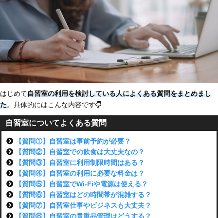
はじめて
自習室の利用を検討している人によくある質問をまとめまし
た
。具体的にはこんな内容です
自習室についてよくある質問
【質問①】自習室は事前予約が必要？
【質問②】自習室での飲食は大丈夫なの？
【質問③】自習室に利用制限時間はある？
【質問④】自習室の利用に必要な料金は？
【質問⑤】自習室でWi-Fiや電源は使える？
【質問⑥】自習室はどの時間帯が混雑する？
【質問⑦】自習室仕事やビジネスも大丈夫？
【質問⑧】自習室の貴重品管理はどうする？