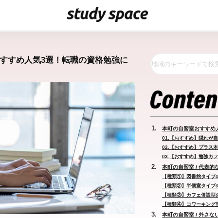
おすすめ人気3選！転職の資格勉強に
本町の自習室おすすめ
01.【おすすめ】隠れが自
02.【おすすめ】プラス本町
03.【おすすめ】勉強カフェ
本町の自習室 / 代表的
【種類①】図書館タイプ
【種類②】半個室タイプ
【種類③】カフェ併設型
【種類④】コワーキング
本町の自習室 / 外さな