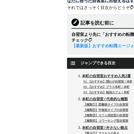
なたに合った自習室に出会えるはず
それではさっそく目次からどうぞ
記事を読む前に
自習室より先に「おすすめの転
チェック
【最新版】おすすめ転職エージ
ジャンプできる目次
本町の自習室おすすめ人気3選
01.【おすすめ】隠れが自習室 / 本町
02.【おすすめ】プラス本町 / 本町
03.【おすすめ】勉強カフェ / 本町
本町の自習室 / 代表的な種類
【種類①】図書館タイプの自習室
【種類②】半個室タイプの自習室
【種類③】カフェ併設型の自習室
【種類④】コワーキング型自習室
本町の自習室 / 外さない観点
【観点①】アクセスの良さ