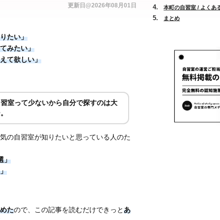
更新日@2026年08月01日
本町の自習室 / よくあ
まとめ
りたい」
てみたい」
えて欲しい」
自習室って少ないから自分で探すのは大
ー。
気の自習室が知りたいと思っている人のた
選」
」
めた
ので、この記事を読むだけできっと
あ