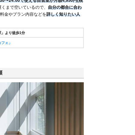
:30〜24:00で使える自習室が月額4,950円(税
遅くまで空いているので、
自分の都合に合わ
料金やプラン内容などを
詳しく知りたい人
駅」より徒歩1分
カフェ」
類