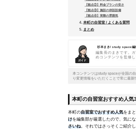
【観点②】料金プランの安さ
【観点③】施設の併設設備
【観点④】実際の雰囲気
本町の自習室 / よくある質問
まとめ
杉本まき/ study space
編集長のまきです。ガ
めコンテンツを監修し
本コンテンツはstudy spaceが
り変更情報をいただくことで常に最新
本町の自習室おすすめ人気
本町の
自習室でおすすめ人気
をまと
け
を編集部が厳選したので、気にな
さいね
。それではさっそくご紹介し