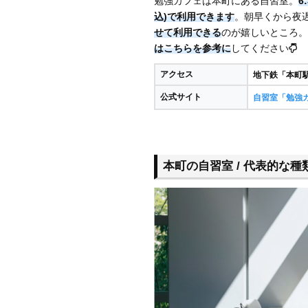
勉強カフェは本町にある自習室。
6
込)で利用できます
。朝早くから夜
せて利用できる
のが嬉しいところ。
はこちらを参考に
してください
アクセス
地下鉄「本町
公式サイト
自習室「勉強
本町の自習室 / 代表的な種